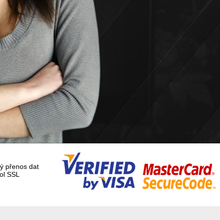
 přenos dat
ol SSL