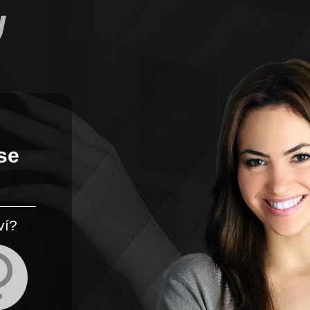
se
ví?
S kým se chceš seznámit?