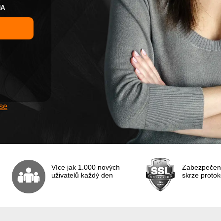
NA
S MUŽEM
SE ŽENOU
 se
Více jak 1.000 nových
Zabezpečený
uživatelů každý den
skrze protok