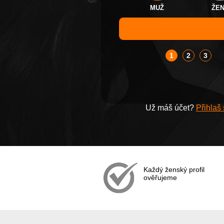
MUŽ
ŽE
1
2
3
Už máš účet?
Přihlaš
Každý ženský profil
ověřujeme